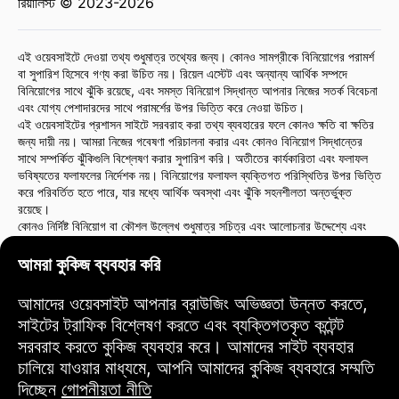
রিয়ালিস্ট © 2023-2026
এই ওয়েবসাইটে দেওয়া তথ্য শুধুমাত্র তথ্যের জন্য। কোনও সামগ্রীকে বিনিয়োগের পরামর্শ
বা সুপারিশ হিসেবে গণ্য করা উচিত নয়। রিয়েল এস্টেট এবং অন্যান্য আর্থিক সম্পদে
বিনিয়োগের সাথে ঝুঁকি রয়েছে, এবং সমস্ত বিনিয়োগ সিদ্ধান্ত আপনার নিজের সতর্ক বিবেচনা
এবং যোগ্য পেশাদারদের সাথে পরামর্শের উপর ভিত্তি করে নেওয়া উচিত।
এই ওয়েবসাইটের প্রশাসন সাইটে সরবরাহ করা তথ্য ব্যবহারের ফলে কোনও ক্ষতি বা ক্ষতির
জন্য দায়ী নয়। আমরা নিজের গবেষণা পরিচালনা করার এবং কোনও বিনিয়োগ সিদ্ধান্তের
সাথে সম্পর্কিত ঝুঁকিগুলি বিশ্লেষণ করার সুপারিশ করি। অতীতের কার্যকারিতা এবং ফলাফল
ভবিষ্যতের ফলাফলের নির্দেশক নয়। বিনিয়োগের ফলাফল ব্যক্তিগত পরিস্থিতির উপর ভিত্তি
করে পরিবর্তিত হতে পারে, যার মধ্যে আর্থিক অবস্থা এবং ঝুঁকি সহনশীলতা অন্তর্ভুক্ত
রয়েছে।
কোনও নির্দিষ্ট বিনিয়োগ বা কৌশল উল্লেখ শুধুমাত্র সচিত্র এবং আলোচনার উদ্দেশ্যে এবং
এটি সুপারিশ বা অনুমোদন গঠন করে না। এই ধরনের উল্লেখ ওয়েবসাইট প্রশাসনের মতামত
প্রতিফলিত করে না।
আমরা কুকিজ ব্যবহার করি
কোনও বিনিয়োগের সিদ্ধান্ত নেওয়ার আগে আমরা আর্থিক পরামর্শদাতা বা আইন উপদেষ্টার
সাথে পরামর্শ করার সুপারিশ করি। আপনি আপনার বিনিয়োগের কর্মকাণ্ড এবং সংশ্লিষ্ট ঝুঁকির
আমাদের ওয়েবসাইট আপনার ব্রাউজিং অভিজ্ঞতা উন্নত করতে,
জন্য এককভাবে দায়ী।
সাইটের ট্রাফিক বিশ্লেষণ করতে এবং ব্যক্তিগতকৃত কন্টেন্ট
এই ওয়েবসাইটটি ব্যবহার করে, আপনি সম্মত হন যে ওয়েবসাইট প্রশাসন সাইটে প্রদত্ত
সরবরাহ করতে কুকিজ ব্যবহার করে। আমাদের সাইট ব্যবহার
তথ্য ব্যবহারের ফলে কোনও সরাসরি বা পরোক্ষ ক্ষতি বা ক্ষতির জন্য দায়ী নয়।
বিনিয়োগের সিদ্ধান্ত নেওয়ার সময় সতর্কতা এবং যত্ন প্রয়োগ করুন।
চালিয়ে যাওয়ার মাধ্যমে, আপনি আমাদের কুকিজ ব্যবহারে সম্মতি
দিচ্ছেন
গোপনীয়তা নীতি
ব্যবহারের শর্তাবলী