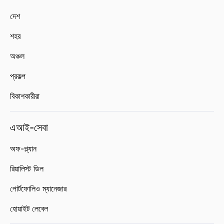
দেশ
শহর
অঞ্চল
প্রকল্প
বিকাশকারীরা
এআই-সেবা
অফ-প্ল্যান
রিয়ালিস্ট ডিল
পোর্টফোলিও ম্যানেজার
হোয়াইট লেবেল