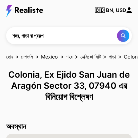
কোনও
🇧🇩
BN, USD
শহর,
পাড়া
বা
প্রকল্প
খুঁজুন
শহর, পাড়া বা প্রকল্প
হোম
দেশগুলি
Mexico
শহর
মেক্সিকো সিটি
পাড়া
Colon
Colonia, Ex Ejido San Juan de
Aragón Sector 33, 07940 এর
বিনিয়োগ বিশ্লেষণ
অবস্থান