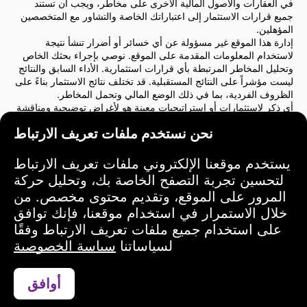
في العقارات والأصول المالية الأخرى على مخاطر، ويجب أن تستند
جميع قرارات الاستثمار إلى اعتباراتك الخاصة والتشاور مع المتخصصين
المؤهلين.
إدارة هذا الموقع غير مسؤولة عن أي خسائر أو أضرار تنشأ نتيجة
لاستخدام المعلومات المقدمة على الموقع. نوصي بإجراء بحثك الخاص
وتحليل المخاطر المرتبطة بأي قرارات استثمارية. الأداء السابق والنتائج
ليست مؤشراً على النتائج المستقبلية. قد تختلف نتائج الاستثمار بناءً على
الظروف الفردية، بما في ذلك الوضع المالي وتحمل المخاطر.
أي ذكر لاستثمارات أو استراتيجيات معينة هو لأغراض توضيحية ومناقشة
فقط ولا يشكل توصية أو تأييدًا. لا تعكس هذه الإشارات بالضرورة وجهات
نحن نستخدم ملفات تعريف الارتباط
نظر إدارة الموقع.
نوصي بشدة بالتشاور مع مستشار مالي أو مستشار قانوني قبل اتخاذ أي
قرارات استثمارية. أنت وحدك المسؤول عن أفعالك الاستثمارية
يستخدم موقعنا الإلكتروني ملفات تعريف الارتباط
والمخاطر المرتبطة بها.
لتحسين تجربة التصفح الخاصة بك، وتحليل حركة
باستخدام هذا الموقع، فإنك توافق على أن إدارة الموقع ليست مسؤولة
المرور على الموقع، وتقديم محتوى مخصص. من
عن أي خسائر أو أضرار مباشرة أو غير مباشرة ناتجة عن استخدام
خلال الاستمرار في استخدام موقعنا، فإنك توافق
المعلومات المقدمة على الموقع.
يرجى توخي الحذر والحكمة عند اتخاذ قرارات الاستثمار.
على استخدام جميع ملفات تعريف الارتباط وفقًا
لسياساتنا
سياسة الخصوصية
شروط الاستخدام
أوافق
تواصل عبر واتساب