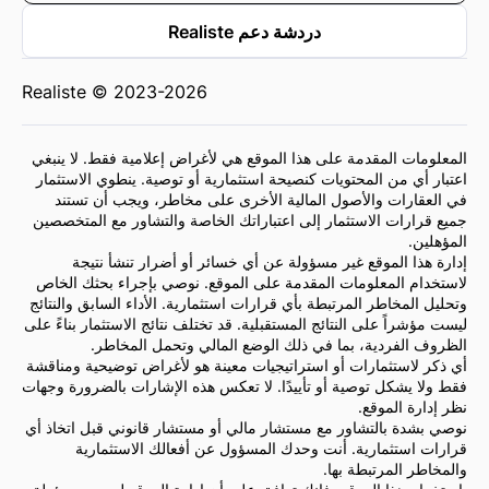
دردشة دعم Realiste
Realiste © 2023-2026
المعلومات المقدمة على هذا الموقع هي لأغراض إعلامية فقط. لا ينبغي
اعتبار أي من المحتويات كنصيحة استثمارية أو توصية. ينطوي الاستثمار
في العقارات والأصول المالية الأخرى على مخاطر، ويجب أن تستند
جميع قرارات الاستثمار إلى اعتباراتك الخاصة والتشاور مع المتخصصين
المؤهلين.
إدارة هذا الموقع غير مسؤولة عن أي خسائر أو أضرار تنشأ نتيجة
لاستخدام المعلومات المقدمة على الموقع. نوصي بإجراء بحثك الخاص
وتحليل المخاطر المرتبطة بأي قرارات استثمارية. الأداء السابق والنتائج
ليست مؤشراً على النتائج المستقبلية. قد تختلف نتائج الاستثمار بناءً على
الظروف الفردية، بما في ذلك الوضع المالي وتحمل المخاطر.
أي ذكر لاستثمارات أو استراتيجيات معينة هو لأغراض توضيحية ومناقشة
فقط ولا يشكل توصية أو تأييدًا. لا تعكس هذه الإشارات بالضرورة وجهات
نظر إدارة الموقع.
نوصي بشدة بالتشاور مع مستشار مالي أو مستشار قانوني قبل اتخاذ أي
قرارات استثمارية. أنت وحدك المسؤول عن أفعالك الاستثمارية
والمخاطر المرتبطة بها.