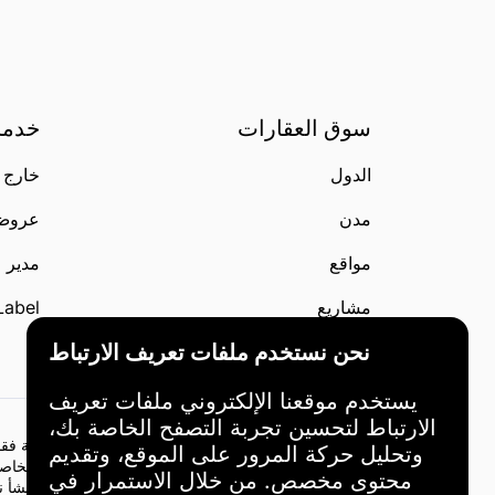
سوق العقارات
خدما
الدول
خارج 
مدن
عروض liste
مواقع
مدير 
مشاريع
Label
نحن نستخدم ملفات تعريف الارتباط
مطوّرين
يستخدم موقعنا الإلكتروني ملفات تعريف
الارتباط لتحسين تجربة التصفح الخاصة بك،
المعلومات المقدمة على هذا الموقع هي لأغراض إعلامية فقط.
وتحليل حركة المرور على الموقع، وتقديم
ويجب أن تستند جميع قرارات الاستثمار إلى اعتباراتك الخاص
محتوى مخصص. من خلال الاستمرار في
إدارة هذا الموقع غير مسؤولة عن أي خسائر أو أضرار تنشأ ن