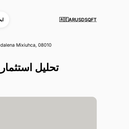
SQFT
USD
AR
اب
🇦🇪
gdalena Mixiuhca, 08010