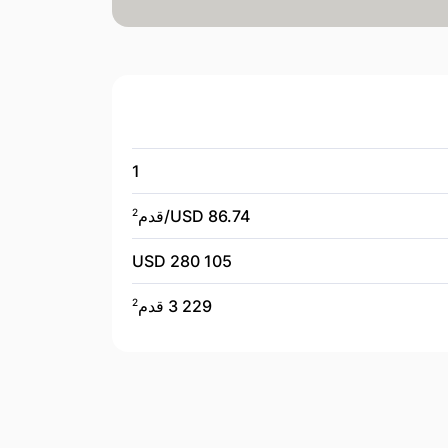
1
86.74 USD/
قدم
2
280 105 USD
3 229 قدم
2