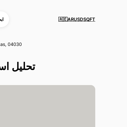
SQFT
USD
AR
اب
🇦🇪
cas, 04030
تحليل استثمارات 4030