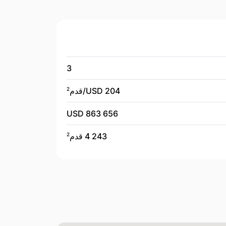
3
204 USD/
قدم
2
863 656 USD
4 243 قدم
2