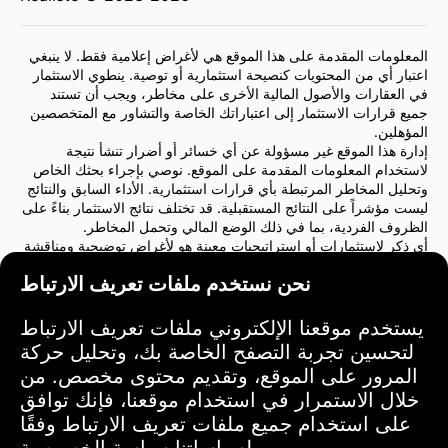
المعلومات المقدمة على هذا الموقع هي لأغراض إعلامية فقط. لا ينبغي
اعتبار أي من المحتويات كنصيحة استثمارية أو توصية. ينطوي الاستثمار
في العقارات والأصول المالية الأخرى على مخاطر، ويجب أن تستند
جميع قرارات الاستثمار إلى اعتباراتك الخاصة والتشاور مع المتخصصين
المؤهلين.
إدارة هذا الموقع غير مسؤولة عن أي خسائر أو أضرار تنشأ نتيجة
لاستخدام المعلومات المقدمة على الموقع. نوصي بإجراء بحثك الخاص
وتحليل المخاطر المرتبطة بأي قرارات استثمارية. الأداء السابق والنتائج
ليست مؤشراً على النتائج المستقبلية. قد تختلف نتائج الاستثمار بناءً على
الظروف الفردية، بما في ذلك الوضع المالي وتحمل المخاطر.
أي ذكر لاستثمارات أو استراتيجيات معينة هو لأغراض توضيحية ومناقشة
فقط ولا يشكل توصية أو تأييدًا. لا تعكس هذه الإشارات بالضرورة وجهات
نحن نستخدم ملفات تعريف الارتباط
نظر إدارة الموقع.
نوصي بشدة بالتشاور مع مستشار مالي أو مستشار قانوني قبل اتخاذ أي
قرارات استثمارية. أنت وحدك المسؤول عن أفعالك الاستثمارية
يستخدم موقعنا الإلكتروني ملفات تعريف الارتباط
والمخاطر المرتبطة بها.
لتحسين تجربة التصفح الخاصة بك، وتحليل حركة
باستخدام هذا الموقع، فإنك توافق على أن إدارة الموقع ليست مسؤولة
المرور على الموقع، وتقديم محتوى مخصص. من
عن أي خسائر أو أضرار مباشرة أو غير مباشرة ناتجة عن استخدام
خلال الاستمرار في استخدام موقعنا، فإنك توافق
المعلومات المقدمة على الموقع.
يرجى توخي الحذر والحكمة عند اتخاذ قرارات الاستثمار.
على استخدام جميع ملفات تعريف الارتباط وفقًا