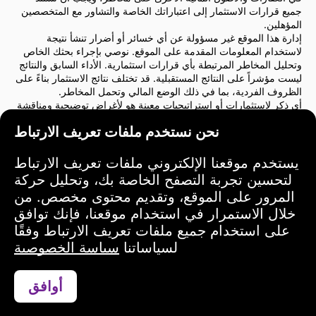
جميع قرارات الاستثمار إلى اعتباراتك الخاصة والتشاور مع المتخصصين
المؤهلين.
إدارة هذا الموقع غير مسؤولة عن أي خسائر أو أضرار تنشأ نتيجة
لاستخدام المعلومات المقدمة على الموقع. نوصي بإجراء بحثك الخاص
وتحليل المخاطر المرتبطة بأي قرارات استثمارية. الأداء السابق والنتائج
ليست مؤشراً على النتائج المستقبلية. قد تختلف نتائج الاستثمار بناءً على
الظروف الفردية، بما في ذلك الوضع المالي وتحمل المخاطر.
أي ذكر لاستثمارات أو استراتيجيات معينة هو لأغراض توضيحية ومناقشة
فقط ولا يشكل توصية أو تأييدًا. لا تعكس هذه الإشارات بالضرورة وجهات
نحن نستخدم ملفات تعريف الارتباط
نظر إدارة الموقع.
نوصي بشدة بالتشاور مع مستشار مالي أو مستشار قانوني قبل اتخاذ أي
قرارات استثمارية. أنت وحدك المسؤول عن أفعالك الاستثمارية
يستخدم موقعنا الإلكتروني ملفات تعريف الارتباط
والمخاطر المرتبطة بها.
لتحسين تجربة التصفح الخاصة بك، وتحليل حركة
باستخدام هذا الموقع، فإنك توافق على أن إدارة الموقع ليست مسؤولة
المرور على الموقع، وتقديم محتوى مخصص. من
عن أي خسائر أو أضرار مباشرة أو غير مباشرة ناتجة عن استخدام
خلال الاستمرار في استخدام موقعنا، فإنك توافق
المعلومات المقدمة على الموقع.
يرجى توخي الحذر والحكمة عند اتخاذ قرارات الاستثمار.
على استخدام جميع ملفات تعريف الارتباط وفقًا
لسياساتنا
سياسة الخصوصية
شروط الاستخدام
أوافق
تواصل عبر واتساب