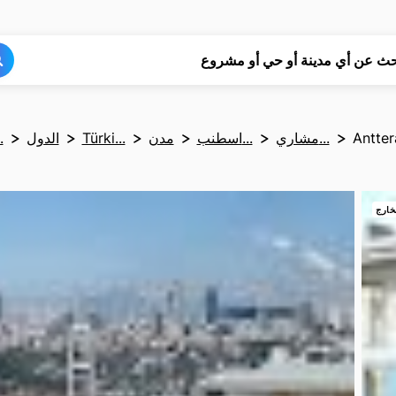
بحث
بحث
حث عن أي مدينة أو حي أو مشروع
Antter
مشاري...
اسطنب...
مدن
Türki...
الدول
الص
خارج