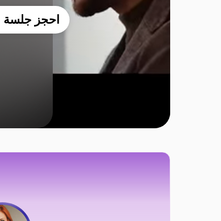
احجز جلسة اس