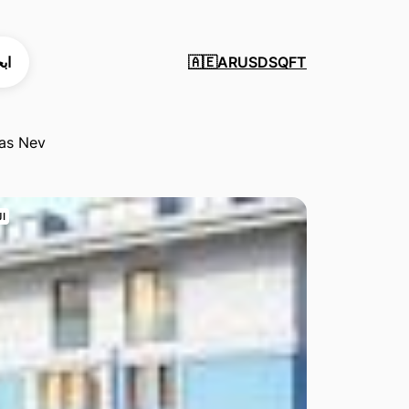
SQFT
USD
AR
اب
🇦🇪
as Nev
ال