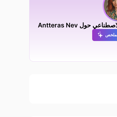
حول Antteras Nev
لملخص