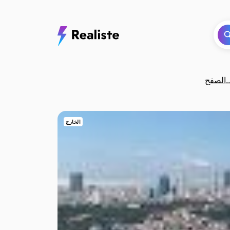
فح...
الخارج