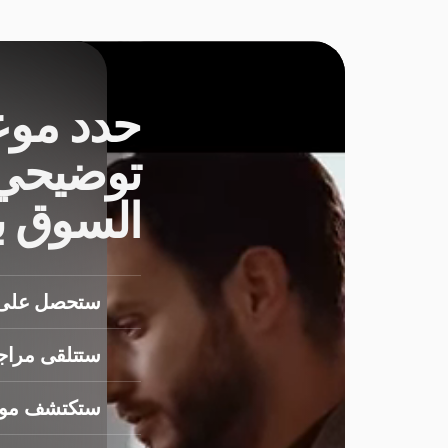
حدد موع
توضيحي 
السوق 
ستحصل على 
ستتلقى مراج
ستكتشف مواق