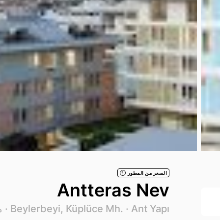
السعر من المطور
?
Antteras Nev
Ant Yapı
Beylerbeyi, Küplüce Mh. ·
· محد