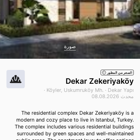
صورة
السعر من المطور
?
Dekar Zekeriyaköy
·
Köyler, Uskumruköy Mh. ·
Dekar Yapı
محدث 08.08.2026
The residential complex Dekar Zekeriyaköy is a
modern and cozy place to live in Istanbul, Turkey.
The complex includes various residential buildings
surrounded by green spaces and well-maintained