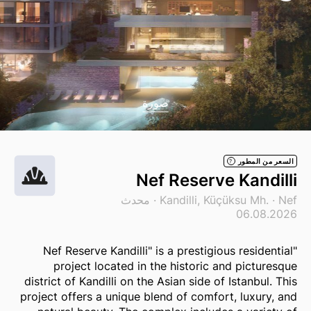
صورة
السعر من المطور
?
Nef Reserve Kandilli
Nef
Kandilli, Küçüksu Mh. ·
· محدث
06.08.2026
"Nef Reserve Kandilli" is a prestigious residential
project located in the historic and picturesque
district of Kandilli on the Asian side of Istanbul. This
project offers a unique blend of comfort, luxury, and