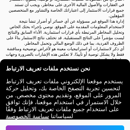
في العقارات والأصول المالية الأخرى على مخاطر، ويجب أن تستند
جميع قرارات الاستثمار إلى اعتباراتك الخاصة والتشاور مع المتخصصين
المؤهلين.
إدارة هذا الموقع غير مسؤولة عن أي خسائر أو أضرار تنشأ نتيجة
لاستخدام المعلومات المقدمة على الموقع. نوصي بإجراء بحثك الخاص
وتحليل المخاطر المرتبطة بأي قرارات استثمارية. الأداء السابق والنتائج
ليست مؤشراً على النتائج المستقبلية. قد تختلف نتائج الاستثمار بناءً على
الظروف الفردية، بما في ذلك الوضع المالي وتحمل المخاطر.
أي ذكر لاستثمارات أو استراتيجيات معينة هو لأغراض توضيحية ومناقشة
فقط ولا يشكل توصية أو تأييدًا. لا تعكس هذه الإشارات بالضرورة وجهات
نظر إدارة الموقع.
نوصي بشدة بالتشاور مع مستشار مالي أو مستشار قانوني قبل اتخاذ أي
نحن نستخدم ملفات تعريف الارتباط
قرارات استثمارية. أنت وحدك المسؤول عن أفعالك الاستثمارية
والمخاطر المرتبطة بها.
يستخدم موقعنا الإلكتروني ملفات تعريف الارتباط
باستخدام هذا الموقع، فإنك توافق على أن إدارة الموقع ليست مسؤولة
عن أي خسائر أو أضرار مباشرة أو غير مباشرة ناتجة عن استخدام
لتحسين تجربة التصفح الخاصة بك، وتحليل حركة
المعلومات المقدمة على الموقع.
المرور على الموقع، وتقديم محتوى مخصص. من
يرجى توخي الحذر والحكمة عند اتخاذ قرارات الاستثمار.
خلال الاستمرار في استخدام موقعنا، فإنك توافق
على استخدام جميع ملفات تعريف الارتباط وفقًا
شروط الاستخدام
لسياساتنا
سياسة الخصوصية