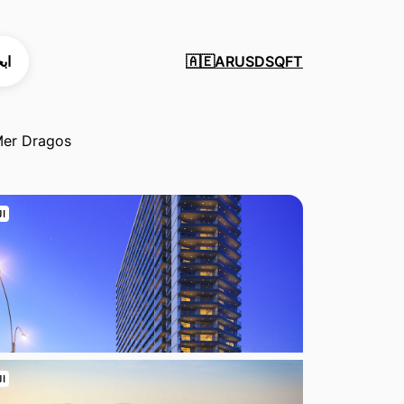
SQFT
USD
AR
اب
🇦🇪
Mer Dragos
ال
ال