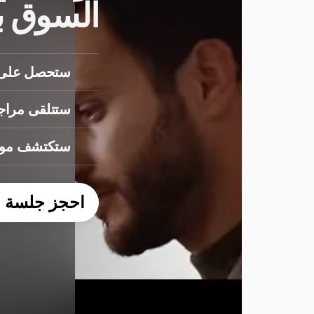
السوق 
ستحصل على 
ستتلقى مراج
ستكتشف مواق
احجز جلسة اس