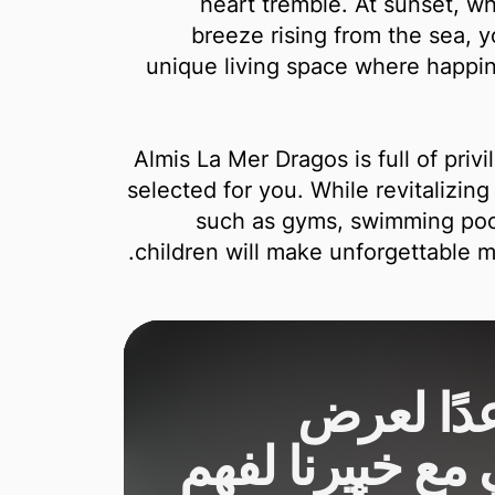
heart tremble. At sunset, wh
breeze rising from the sea, yo
unique living space where happin
Almis La Mer Dragos is full of privil
selected for you. While revitalizin
such as gyms, swimming pool
children will make unforgettable m
دًا لعرض
مع خبيرنا لفهم