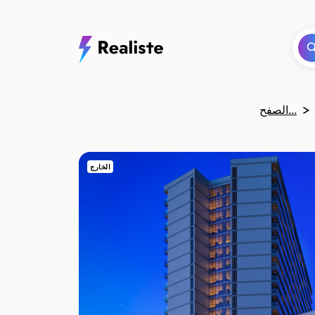
الصفح...
الخارج