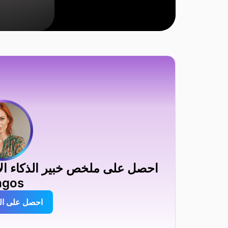
agos
احصل على ا