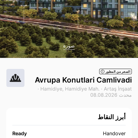
صورة
السعر من المطور
?
Avrupa Konutlari Camlivadi
·
Hamidiye, Hamidiye Mah. ·
Artaş İnşaat
محدث 08.08.2026
أبرز النقاط
Ready
Handover