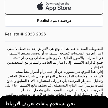
دردشة دعم Realiste
Realiste © 2023-2026
المعلومات المقدمة على هذا الموقع هي لأغراض إعلامية فقط. لا ينبغي
اعتبار أي من المحتويات كنصيحة استثمارية أو توصية. ينطوي الاستثمار
في العقارات والأصول المالية الأخرى على مخاطر، ويجب أن تستند
جميع قرارات الاستثمار إلى اعتباراتك الخاصة والتشاور مع المتخصصين
المؤهلين.
إدارة هذا الموقع غير مسؤولة عن أي خسائر أو أضرار تنشأ نتيجة
لاستخدام المعلومات المقدمة على الموقع. نوصي بإجراء بحثك الخاص
وتحليل المخاطر المرتبطة بأي قرارات استثمارية. الأداء السابق والنتائج
ليست مؤشراً على النتائج المستقبلية. قد تختلف نتائج الاستثمار بناءً على
الظروف الفردية، بما في ذلك الوضع المالي وتحمل المخاطر.
أي ذكر لاستثمارات أو استراتيجيات معينة هو لأغراض توضيحية ومناقشة
فقط ولا يشكل توصية أو تأييدًا. لا تعكس هذه الإشارات بالضرورة وجهات
نحن نستخدم ملفات تعريف الارتباط
نظر إدارة الموقع.