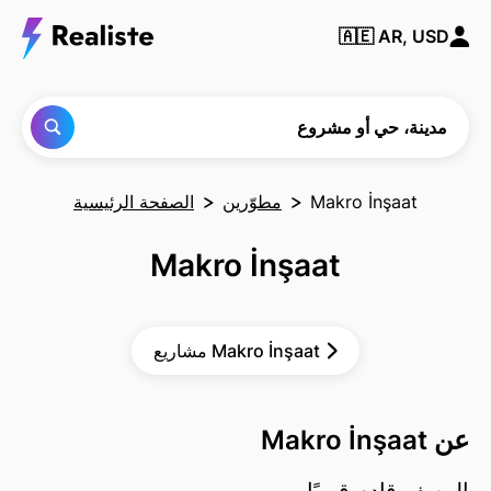
ابحث
🇦🇪
AR, USD
عن أي
مدينة
أو حي
أو
مشروع
مدينة، حي أو مشروع
Makro İnşaat
مطوّرين
الصفحة الرئيسية
Makro İnşaat
مشاريع Makro İnşaat
عن Makro İnşaat
الوصف قادم قريبًا