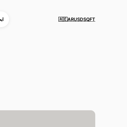
SQFT
USD
AR
اب
🇦🇪