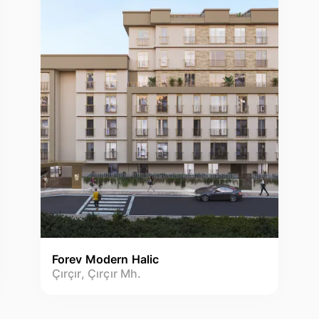
Forev Modern Halic
Çırçır, Çırçır Mh.