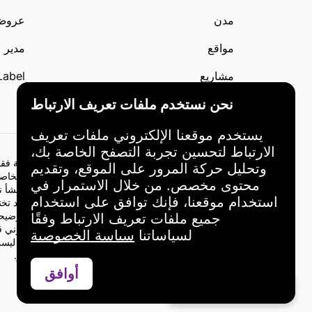
مدن
عروض liste
مواقع
مدير 
مشاريع
Label
نحن نستخدم ملفات تعريف الارتباط
مطوّرين
يستخدم موقعنا الإلكتروني ملفات تعريف
الارتباط لتحسين تجربة التصفح الخاصة بك،
المعلومات المقدمة على هذا الموقع هي لأغراض إعلامية فقط.
وتحليل حركة المرور على الموقع، وتقديم
ويجب أن تستند جميع قرارات الاستثمار إلى اعتباراتك الخاص
محتوى مخصص. من خلال الاستمرار في
إدارة هذا الموقع غير مسؤولة عن أي خسائر أو أضرار تنشأ ن
استخدام موقعنا، فإنك توافق على استخدام
السابق والنتائج ليست مؤشراً على النتائج المستقبلية. قد تخ
أي ذكر لاستثمارات أو استراتيجيات معينة هو لأغراض توضيحي
جميع ملفات تعريف الارتباط وفقًا
نوصي بشدة بالتشاور مع مستشار مالي أو مستشار قانوني قبل
لسياساتنا
سياسة الخصوصية
باستخدام هذا الموقع، فإنك توافق على أن إدارة الموقع ل
يرجى توخي الحذر والحكمة عند اتخاذ قرارات الاستثمار.
أوافق
تواصل عبر واتساب