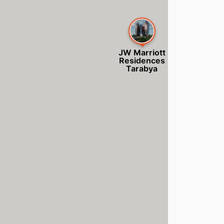
JW Marriott
Residences
Tarabya