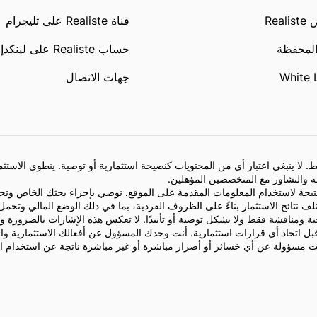
Rea
قناة Realiste على تليجرام
المحفظة
حساب Realiste على لينكدإن
White 
جهات الاتصال
 لا ينبغي اعتبار أي من المحتويات كنصيحة استثمارية أو توصية. ينطوي الاستث
ة والتشاور مع المتخصصين المؤهلين.
تيجة لاستخدام المعلومات المقدمة على الموقع. نوصي بإجراء بحثك الخاص وتحلي
تلف نتائج الاستثمار بناءً على الظروف الفردية، بما في ذلك الوضع المالي وتحمل
ة ومناقشة فقط ولا يشكل توصية أو تأييدًا. لا تعكس هذه الإشارات بالضرورة و
 اتخاذ أي قرارات استثمارية. أنت وحدك المسؤول عن أفعالك الاستثمارية والم
يست مسؤولة عن أي خسائر أو أضرار مباشرة أو غير مباشرة ناتجة عن استخدام ا