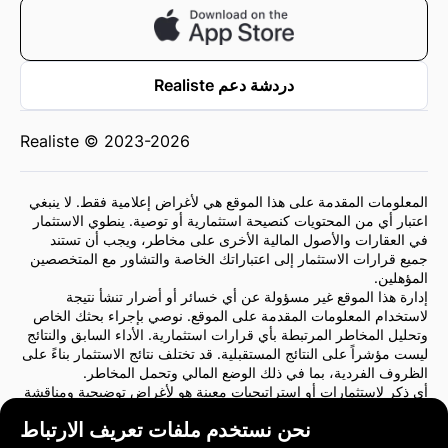
دردشة دعم Realiste
Realiste © 2023-2026
المعلومات المقدمة على هذا الموقع هي لأغراض إعلامية فقط. لا ينبغي
اعتبار أي من المحتويات كنصيحة استثمارية أو توصية. ينطوي الاستثمار
في العقارات والأصول المالية الأخرى على مخاطر، ويجب أن تستند
جميع قرارات الاستثمار إلى اعتباراتك الخاصة والتشاور مع المتخصصين
المؤهلين.
إدارة هذا الموقع غير مسؤولة عن أي خسائر أو أضرار تنشأ نتيجة
لاستخدام المعلومات المقدمة على الموقع. نوصي بإجراء بحثك الخاص
وتحليل المخاطر المرتبطة بأي قرارات استثمارية. الأداء السابق والنتائج
ليست مؤشراً على النتائج المستقبلية. قد تختلف نتائج الاستثمار بناءً على
الظروف الفردية، بما في ذلك الوضع المالي وتحمل المخاطر.
أي ذكر لاستثمارات أو استراتيجيات معينة هو لأغراض توضيحية ومناقشة
فقط ولا يشكل توصية أو تأييدًا. لا تعكس هذه الإشارات بالضرورة وجهات
نحن نستخدم ملفات تعريف الارتباط
نظر إدارة الموقع.