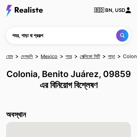
কোনও
🇧🇩
BN, USD
শহর,
পাড়া
বা
প্রকল্প
খুঁজুন
শহর, পাড়া বা প্রকল্প
হোম
দেশগুলি
Mexico
শহর
মেক্সিকো সিটি
পাড়া
Colon
Colonia, Benito Juárez, 09859
এর বিনিয়োগ বিশ্লেষণ
অবস্থান