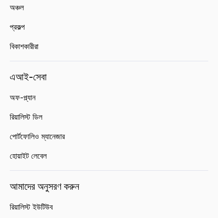
অঞ্চল
প্রকল্প
বিকাশকারীরা
এআই-সেবা
অফ-প্ল্যান
রিয়ালিস্ট ডিল
পোর্টফোলিও ম্যানেজার
হোয়াইট লেবেল
আমাদের অনুসরণ করুন
রিয়ালিস্ট ইউটিউব