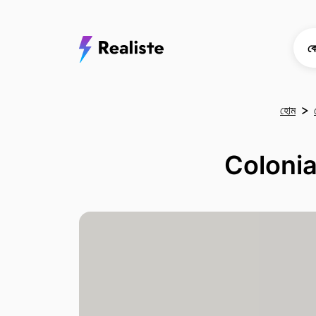
কো
হোম
Colonia,