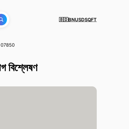
BN
USD
SQFT
🇧🇩
, 07850
 বিশ্লেষণ