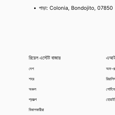
পাড়া: Colonia, Bondojito, 07850
রিয়েল এস্টেট বাজার
এআই
দেশ
অফ-প্ল
শহর
রিয়ালি
অঞ্চল
পোর্টফ
প্রকল্প
হোয়াই
বিকাশকারীরা