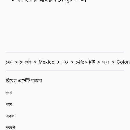
হোম
দেশগুলি
Mexico
শহর
মেক্সিকো সিটি
পাড়া
Colon
রিয়েল এস্টেট বাজার
দেশ
শহর
অঞ্চল
প্রকল্প