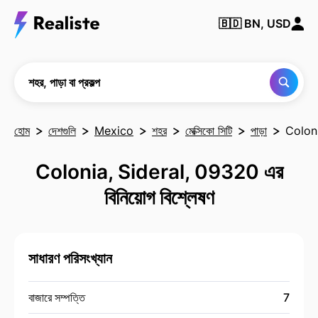
কোনও
🇧🇩
BN, USD
শহর,
পাড়া
বা
প্রকল্প
খুঁজুন
শহর, পাড়া বা প্রকল্প
হোম
দেশগুলি
Mexico
শহর
মেক্সিকো সিটি
পাড়া
Colon
Colonia, Sideral, 09320 এর
বিনিয়োগ বিশ্লেষণ
সাধারণ পরিসংখ্যান
বাজারে সম্পত্তি
7