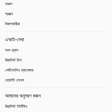
অঞ্চল
প্রকল্প
বিকাশকারীরা
এআই-সেবা
অফ-প্ল্যান
রিয়ালিস্ট ডিল
পোর্টফোলিও ম্যানেজার
হোয়াইট লেবেল
আমাদের অনুসরণ করুন
রিয়ালিস্ট ইউটিউব