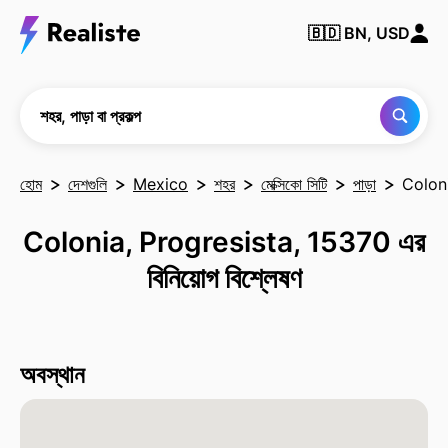
কোনও
🇧🇩
BN, USD
শহর,
পাড়া
বা
প্রকল্প
খুঁজুন
শহর, পাড়া বা প্রকল্প
হোম
দেশগুলি
Mexico
শহর
মেক্সিকো সিটি
পাড়া
Colon
Colonia, Progresista, 15370 এর
বিনিয়োগ বিশ্লেষণ
অবস্থান