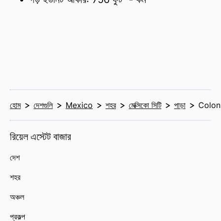
হোম
দেশগুলি
Mexico
শহর
মেক্সিকো সিটি
পাড়া
Colon
রিয়েল এস্টেট বাজার
দেশ
শহর
অঞ্চল
প্রকল্প