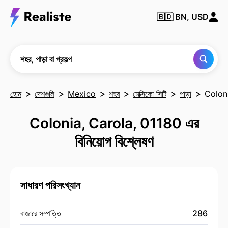
কোনও
🇧🇩
BN, USD
শহর,
পাড়া
বা
প্রকল্প
খুঁজুন
শহর, পাড়া বা প্রকল্প
হোম
দেশগুলি
Mexico
শহর
মেক্সিকো সিটি
পাড়া
Colon
Colonia, Carola, 01180 এর
বিনিয়োগ বিশ্লেষণ
সাধারণ পরিসংখ্যান
বাজারে সম্পত্তি
286