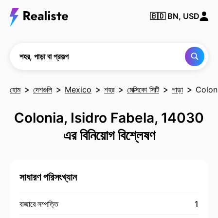
কোনও
🇧🇩
BN, USD
শহর,
পাড়া
বা
প্রকল্প
খুঁজুন
শহর, পাড়া বা প্রকল্প
হোম
দেশগুলি
Mexico
শহর
মেক্সিকো সিটি
পাড়া
Coloni
Colonia, Isidro Fabela, 14030
এর বিনিয়োগ বিশ্লেষণ
সাধারণ পরিসংখ্যান
বাজারে সম্পত্তি
1