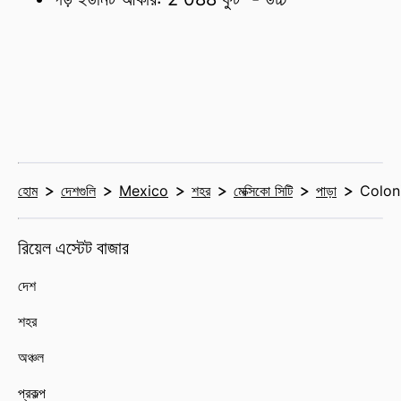
হোম
দেশগুলি
Mexico
শহর
মেক্সিকো সিটি
পাড়া
Coloni
রিয়েল এস্টেট বাজার
দেশ
শহর
অঞ্চল
প্রকল্প