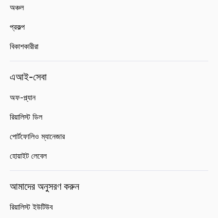
অঞ্চল
প্রকল্প
বিকাশকারীরা
এআই-সেবা
অফ-প্ল্যান
রিয়ালিস্ট ডিল
পোর্টফোলিও ম্যানেজার
হোয়াইট লেবেল
আমাদের অনুসরণ করুন
রিয়ালিস্ট ইউটিউব