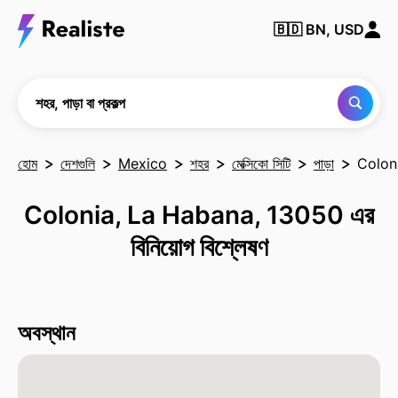
কোনও
🇧🇩
BN, USD
শহর,
পাড়া
বা
প্রকল্প
খুঁজুন
শহর, পাড়া বা প্রকল্প
হোম
দেশগুলি
Mexico
শহর
মেক্সিকো সিটি
পাড়া
Colon
Colonia, La Habana, 13050 এর
বিনিয়োগ বিশ্লেষণ
অবস্থান