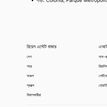
পাড়া: Colonia, Parque Metropol
রিয়েল এস্টেট বাজার
এআই
দেশ
অফ-প্ল
শহর
রিয়ালি
অঞ্চল
পোর্টফ
প্রকল্প
হোয়াই
বিকাশকারীরা