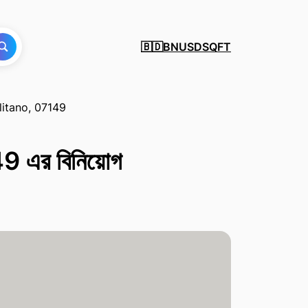
BN
USD
SQFT
🇧🇩
itano, 07149
এর বিনিয়োগ