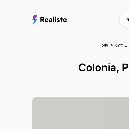
কো
হোম
দেশগু...
Colonia, P