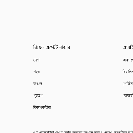
রিয়েল এস্টেট বাজার
এআই
দেশ
অফ-প্ল
শহর
রিয়ালি
অঞ্চল
পোর্টফ
প্রকল্প
হোয়াই
বিকাশকারীরা
এই ওয়েবসাইটে দেওয়া তথ্য শুধুমাত্র তথ্যের জন্য। কোনও সামগ্রীকে বিনিয