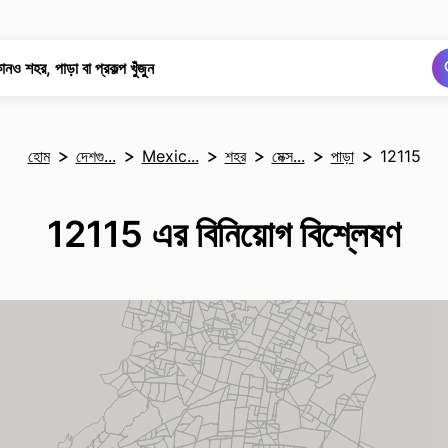
অনুসন্ধান
অনুসন্ধান
নও শহর, পাড়া বা প্রকল্প খুঁজুন
হোম
দেশগু...
Mexic...
শহর
মেক্স...
পাড়া
12115
12115 এর বিনিয়োগ বিশ্লেষণ