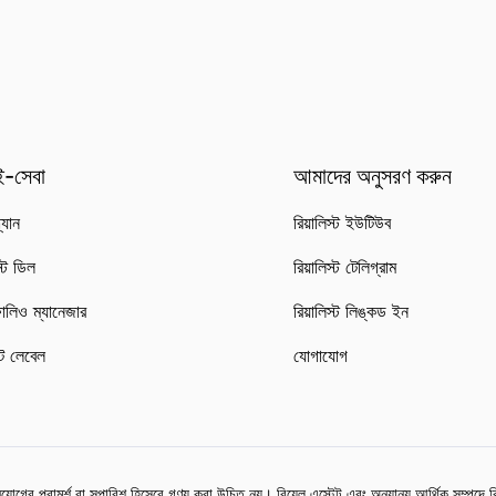
-সেবা
আমাদের অনুসরণ করুন
্যান
রিয়ালিস্ট ইউটিউব
স্ট ডিল
রিয়ালিস্ট টেলিগ্রাম
োলিও ম্যানেজার
রিয়ালিস্ট লিঙ্কড ইন
ট লেবেল
যোগাযোগ
়োগের পরামর্শ বা সুপারিশ হিসেবে গণ্য করা উচিত নয়। রিয়েল এস্টেট এবং অন্যান্য আর্থিক সম্পদে ব