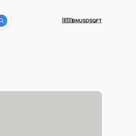
BN
USD
SQFT
🇧🇩