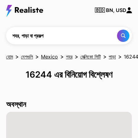
কোনও
🇧🇩
BN, USD
শহর,
পাড়া
বা
প্রকল্প
খুঁজুন
শহর, পাড়া বা প্রকল্প
হোম
দেশগুলি
Mexico
শহর
মেক্সিকো সিটি
পাড়া
1624
16244 এর বিনিয়োগ বিশ্লেষণ
অবস্থান