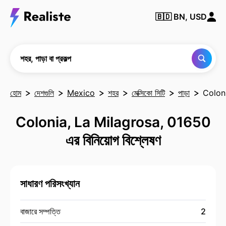
কোনও
🇧🇩
BN, USD
শহর,
পাড়া
বা
প্রকল্প
খুঁজুন
শহর, পাড়া বা প্রকল্প
হোম
দেশগুলি
Mexico
শহর
মেক্সিকো সিটি
পাড়া
Colon
Colonia, La Milagrosa, 01650
এর বিনিয়োগ বিশ্লেষণ
সাধারণ পরিসংখ্যান
বাজারে সম্পত্তি
2