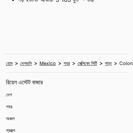
হোম
দেশগুলি
Mexico
শহর
মেক্সিকো সিটি
পাড়া
Colon
রিয়েল এস্টেট বাজার
দেশ
শহর
অঞ্চল
প্রকল্প