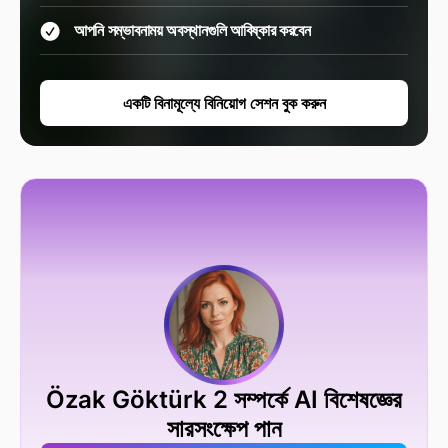
আপনি সম্ভাবনাময় অবস্থানগুলি আবিষ্কার করবেন
একটি বিনামূল্যে বিনিয়োগ সেশন বুক করুন
Özak Göktürk 2 সম্পর্কে AI বিশেষজ্ঞের
সারসংক্ষেপ পান