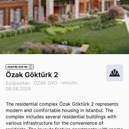
ছবি
ডেভেলপার থেকে দাম
?
Özak Göktürk 2
Eyüpsultan ·
ÖZAK GYO
· আপডেটেড
08.08.2026
The residential complex Özak Göktürk 2 represents
modern and comfortable housing in Istanbul. The
complex includes several residential buildings with
various infrastructure for the convenience of