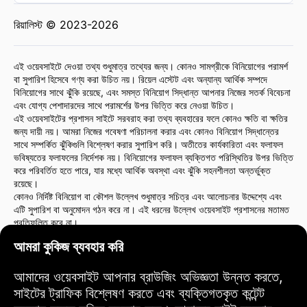
রিয়ালিস্ট © 2023-2026
এই ওয়েবসাইটে দেওয়া তথ্য শুধুমাত্র তথ্যের জন্য। কোনও সামগ্রীকে বিনিয়োগের পরামর্শ
বা সুপারিশ হিসেবে গণ্য করা উচিত নয়। রিয়েল এস্টেট এবং অন্যান্য আর্থিক সম্পদে
বিনিয়োগের সাথে ঝুঁকি রয়েছে, এবং সমস্ত বিনিয়োগ সিদ্ধান্ত আপনার নিজের সতর্ক বিবেচনা
এবং যোগ্য পেশাদারদের সাথে পরামর্শের উপর ভিত্তি করে নেওয়া উচিত।
এই ওয়েবসাইটের প্রশাসন সাইটে সরবরাহ করা তথ্য ব্যবহারের ফলে কোনও ক্ষতি বা ক্ষতির
জন্য দায়ী নয়। আমরা নিজের গবেষণা পরিচালনা করার এবং কোনও বিনিয়োগ সিদ্ধান্তের
সাথে সম্পর্কিত ঝুঁকিগুলি বিশ্লেষণ করার সুপারিশ করি। অতীতের কার্যকারিতা এবং ফলাফল
ভবিষ্যতের ফলাফলের নির্দেশক নয়। বিনিয়োগের ফলাফল ব্যক্তিগত পরিস্থিতির উপর ভিত্তি
করে পরিবর্তিত হতে পারে, যার মধ্যে আর্থিক অবস্থা এবং ঝুঁকি সহনশীলতা অন্তর্ভুক্ত
রয়েছে।
কোনও নির্দিষ্ট বিনিয়োগ বা কৌশল উল্লেখ শুধুমাত্র সচিত্র এবং আলোচনার উদ্দেশ্যে এবং
এটি সুপারিশ বা অনুমোদন গঠন করে না। এই ধরনের উল্লেখ ওয়েবসাইট প্রশাসনের মতামত
প্রতিফলিত করে না।
কোনও বিনিয়োগের সিদ্ধান্ত নেওয়ার আগে আমরা আর্থিক পরামর্শদাতা বা আইন উপদেষ্টার
আমরা কুকিজ ব্যবহার করি
সাথে পরামর্শ করার সুপারিশ করি। আপনি আপনার বিনিয়োগের কর্মকাণ্ড এবং সংশ্লিষ্ট ঝুঁকির
জন্য এককভাবে দায়ী।
এই ওয়েবসাইটটি ব্যবহার করে, আপনি সম্মত হন যে ওয়েবসাইট প্রশাসন সাইটে প্রদত্ত
আমাদের ওয়েবসাইট আপনার ব্রাউজিং অভিজ্ঞতা উন্নত করতে,
তথ্য ব্যবহারের ফলে কোনও সরাসরি বা পরোক্ষ ক্ষতি বা ক্ষতির জন্য দায়ী নয়।
সাইটের ট্রাফিক বিশ্লেষণ করতে এবং ব্যক্তিগতকৃত কন্টেন্ট
বিনিয়োগের সিদ্ধান্ত নেওয়ার সময় সতর্কতা এবং যত্ন প্রয়োগ করুন।