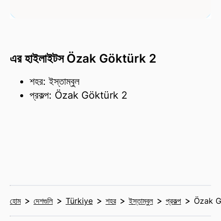
এর হাইলাইটস Özak Göktürk 2
শহর: ইস্তাম্বুল
প্রকল্প: Özak Göktürk 2
হোম
দেশগুলি
Türkiye
শহর
ইস্তাম্বুল
প্রকল্প
Özak G