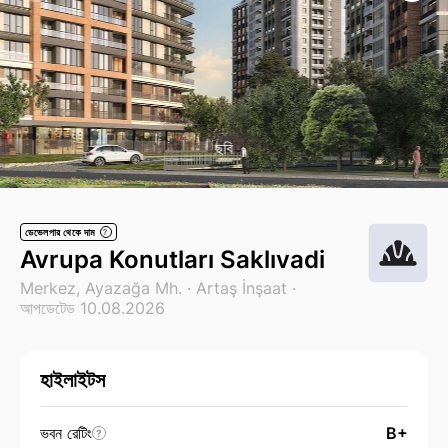
ছবি
ডেভেলপার থেকে দাম
?
Avrupa Konutları Saklıvadi
Merkez, Ayazağa Mh. ·
Artaş İnşaat
·
আপডেটেড 10.08.2026
হাইলাইটস
ভবন রেটিং
B+
?