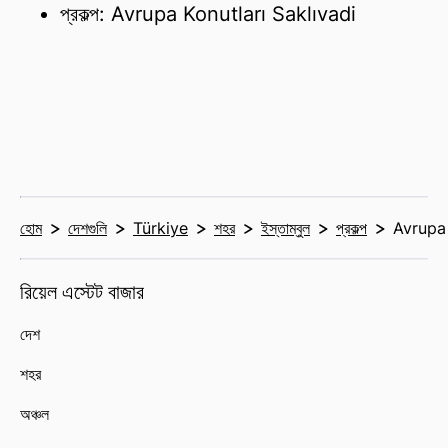
প্রকল্প: Avrupa Konutları Saklıvadi
হোম
দেশগুলি
Türkiye
শহর
ইস্তাম্বুল
প্রকল্প
Avrupa 
রিয়েল এস্টেট বাজার
দেশ
শহর
অঞ্চল