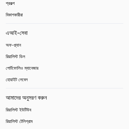
প্রকল্প
বিকাশকারীরা
এআই-সেবা
অফ-প্ল্যান
রিয়ালিস্ট ডিল
পোর্টফোলিও ম্যানেজার
হোয়াইট লেবেল
আমাদের অনুসরণ করুন
রিয়ালিস্ট ইউটিউব
রিয়ালিস্ট টেলিগ্রাম