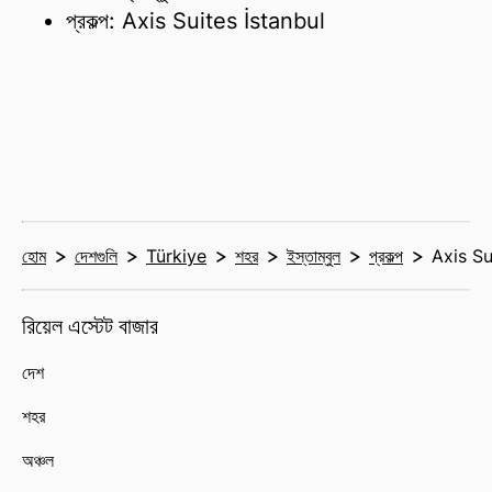
প্রকল্প: Axis Suites İstanbul
হোম
দেশগুলি
Türkiye
শহর
ইস্তাম্বুল
প্রকল্প
Axis Su
রিয়েল এস্টেট বাজার
দেশ
শহর
অঞ্চল