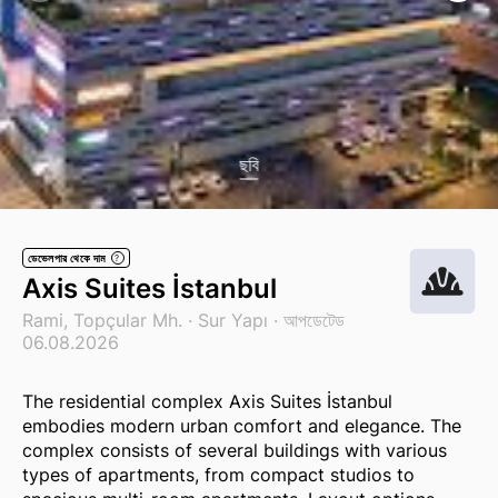
ছবি
ডেভেলপার থেকে দাম
?
Axis Suites İstanbul
Rami, Topçular Mh. ·
Sur Yapı
· আপডেটেড
06.08.2026
The residential complex Axis Suites İstanbul
embodies modern urban comfort and elegance. The
complex consists of several buildings with various
types of apartments, from compact studios to