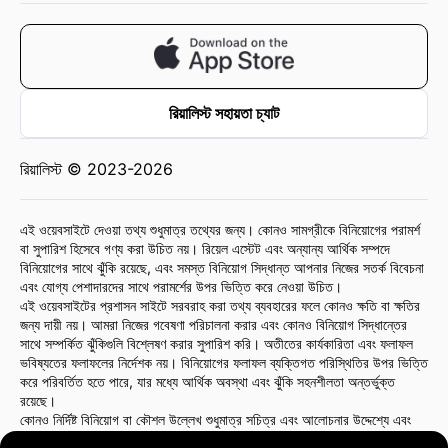
রিয়ালিস্ট সহায়তা চ্যাট
রিয়ালিস্ট © 2023-2026
এই ওয়েবসাইটে দেওয়া তথ্য শুধুমাত্র তথ্যের জন্য। কোনও সামগ্রীকে বিনিয়োগের পরামর্শ
বা সুপারিশ হিসেবে গণ্য করা উচিত নয়। রিয়েল এস্টেট এবং অন্যান্য আর্থিক সম্পদে
বিনিয়োগের সাথে ঝুঁকি রয়েছে, এবং সমস্ত বিনিয়োগ সিদ্ধান্ত আপনার নিজের সতর্ক বিবেচনা
এবং যোগ্য পেশাদারদের সাথে পরামর্শের উপর ভিত্তি করে নেওয়া উচিত।
এই ওয়েবসাইটের প্রশাসন সাইটে সরবরাহ করা তথ্য ব্যবহারের ফলে কোনও ক্ষতি বা ক্ষতির
জন্য দায়ী নয়। আমরা নিজের গবেষণা পরিচালনা করার এবং কোনও বিনিয়োগ সিদ্ধান্তের
সাথে সম্পর্কিত ঝুঁকিগুলি বিশ্লেষণ করার সুপারিশ করি। অতীতের কার্যকারিতা এবং ফলাফল
ভবিষ্যতের ফলাফলের নির্দেশক নয়। বিনিয়োগের ফলাফল ব্যক্তিগত পরিস্থিতির উপর ভিত্তি
করে পরিবর্তিত হতে পারে, যার মধ্যে আর্থিক অবস্থা এবং ঝুঁকি সহনশীলতা অন্তর্ভুক্ত
রয়েছে।
কোনও নির্দিষ্ট বিনিয়োগ বা কৌশল উল্লেখ শুধুমাত্র সচিত্র এবং আলোচনার উদ্দেশ্যে এবং
এটি সুপারিশ বা অনুমোদন গঠন করে না। এই ধরনের উল্লেখ ওয়েবসাইট প্রশাসনের মতামত