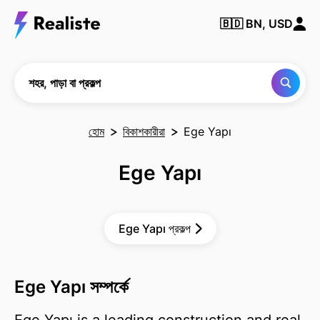
কোনও
🇧🇩
BN, USD
শহর,
পাড়া
বা
প্রকল্প
খুঁজুন
শহর, পাড়া বা প্রকল্প
হোম
বিকাশকারীরা
Ege Yapı
Ege Yapı
Ege Yapı প্রকল্প
Ege Yapı সম্পর্কে
Ege Yapı is a leading construction and real