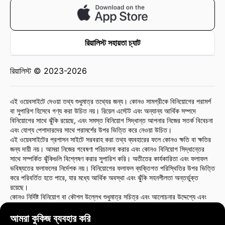
রিয়ালিস্ট সহায়তা চ্যাট
রিয়ালিস্ট © 2023-2026
এই ওয়েবসাইটে দেওয়া তথ্য শুধুমাত্র তথ্যের জন্য। কোনও সামগ্রীকে বিনিয়োগের পরামর্শ
বা সুপারিশ হিসেবে গণ্য করা উচিত নয়। রিয়েল এস্টেট এবং অন্যান্য আর্থিক সম্পদে
বিনিয়োগের সাথে ঝুঁকি রয়েছে, এবং সমস্ত বিনিয়োগ সিদ্ধান্ত আপনার নিজের সতর্ক বিবেচনা
এবং যোগ্য পেশাদারদের সাথে পরামর্শের উপর ভিত্তি করে নেওয়া উচিত।
এই ওয়েবসাইটের প্রশাসন সাইটে সরবরাহ করা তথ্য ব্যবহারের ফলে কোনও ক্ষতি বা ক্ষতির
জন্য দায়ী নয়। আমরা নিজের গবেষণা পরিচালনা করার এবং কোনও বিনিয়োগ সিদ্ধান্তের
সাথে সম্পর্কিত ঝুঁকিগুলি বিশ্লেষণ করার সুপারিশ করি। অতীতের কার্যকারিতা এবং ফলাফল
ভবিষ্যতের ফলাফলের নির্দেশক নয়। বিনিয়োগের ফলাফল ব্যক্তিগত পরিস্থিতির উপর ভিত্তি
করে পরিবর্তিত হতে পারে, যার মধ্যে আর্থিক অবস্থা এবং ঝুঁকি সহনশীলতা অন্তর্ভুক্ত
রয়েছে।
কোনও নির্দিষ্ট বিনিয়োগ বা কৌশল উল্লেখ শুধুমাত্র সচিত্র এবং আলোচনার উদ্দেশ্যে এবং
এটি সুপারিশ বা অনুমোদন গঠন করে না। এই ধরনের উল্লেখ ওয়েবসাইট প্রশাসনের মতামত
প্রতিফলিত করে না।
আমরা কুকিজ ব্যবহার করি