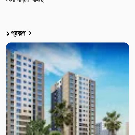
১ প্রকল্প