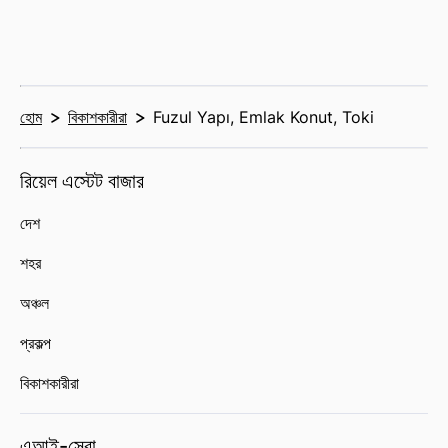
হোম
বিকাশকারীরা
Fuzul Yapı, Emlak Konut, Toki
রিয়েল এস্টেট বাজার
দেশ
শহর
অঞ্চল
প্রকল্প
বিকাশকারীরা
এআই-সেবা