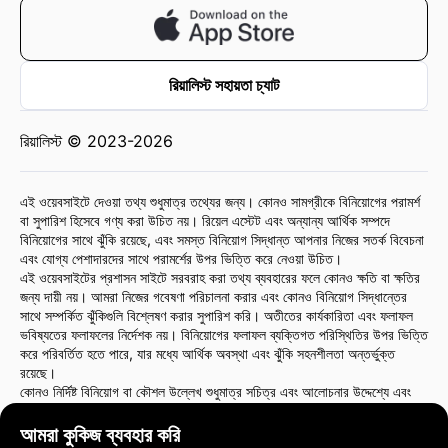
রিয়ালিস্ট সহায়তা চ্যাট
রিয়ালিস্ট © 2023-2026
এই ওয়েবসাইটে দেওয়া তথ্য শুধুমাত্র তথ্যের জন্য। কোনও সামগ্রীকে বিনিয়োগের পরামর্শ
বা সুপারিশ হিসেবে গণ্য করা উচিত নয়। রিয়েল এস্টেট এবং অন্যান্য আর্থিক সম্পদে
বিনিয়োগের সাথে ঝুঁকি রয়েছে, এবং সমস্ত বিনিয়োগ সিদ্ধান্ত আপনার নিজের সতর্ক বিবেচনা
এবং যোগ্য পেশাদারদের সাথে পরামর্শের উপর ভিত্তি করে নেওয়া উচিত।
এই ওয়েবসাইটের প্রশাসন সাইটে সরবরাহ করা তথ্য ব্যবহারের ফলে কোনও ক্ষতি বা ক্ষতির
জন্য দায়ী নয়। আমরা নিজের গবেষণা পরিচালনা করার এবং কোনও বিনিয়োগ সিদ্ধান্তের
সাথে সম্পর্কিত ঝুঁকিগুলি বিশ্লেষণ করার সুপারিশ করি। অতীতের কার্যকারিতা এবং ফলাফল
ভবিষ্যতের ফলাফলের নির্দেশক নয়। বিনিয়োগের ফলাফল ব্যক্তিগত পরিস্থিতির উপর ভিত্তি
করে পরিবর্তিত হতে পারে, যার মধ্যে আর্থিক অবস্থা এবং ঝুঁকি সহনশীলতা অন্তর্ভুক্ত
রয়েছে।
কোনও নির্দিষ্ট বিনিয়োগ বা কৌশল উল্লেখ শুধুমাত্র সচিত্র এবং আলোচনার উদ্দেশ্যে এবং
এটি সুপারিশ বা অনুমোদন গঠন করে না। এই ধরনের উল্লেখ ওয়েবসাইট প্রশাসনের মতামত
প্রতিফলিত করে না।
আমরা কুকিজ ব্যবহার করি