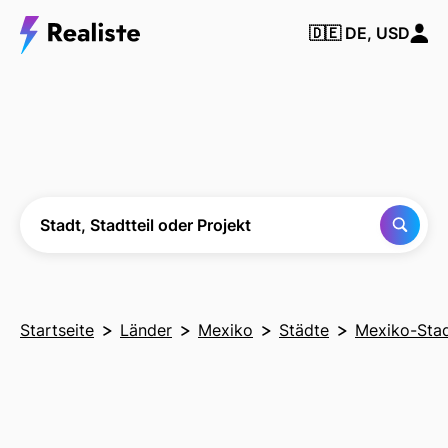
Finden Sie
🇩🇪
DE, USD
jede Stadt,
Nachbarschaft
oder jedes
Projekt
Stadt, Stadtteil oder Projekt
Startseite
Länder
Mexiko
Städte
Mexiko-Sta