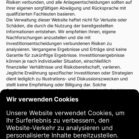
Risiken verbunden, und alle Anlageentscheidungen sollten auf
Ihrer eigenen sorgfältigen Abwägung und Rücksprache mit
qualifizierten Fachleuten basieren.
Die Verwaltung dieser Website haftet nicht für Verluste oder
Schäden, die durch die Nutzung der bereitgestellten
Informationen entstehen. Wir empfehlen Ihnen, eigene
Nachforschungen anzustellen und die mit
Investitionsentscheidungen verbundenen Risiken zu
analysieren. Vergangene Ergebnisse und Erträge sind keine
Garantie für zukünftige Ergebnisse. Investitionsergebnisse
können je nach individueller Situation, einschließlich
finanzieller Verhältnisse und Risikobereitschaft, variieren.
Jegliche Erwähnung spezifischer Investitionen oder Strategien
dient lediglich zu Illustrations- und Diskussionszwecken und
stellt keine Empfehlung oder Billigung dar. Solche
Erwähnungen spiegeln nicht notwendigerweise die Ansichten
der Website-Verwaltung wider.
Wir verwenden Cookies
Wir empfehlen dringend, vor Investitionsentscheidungen einen
Finanzberater oder Rechtsanwalt zu konsultieren. Sie sind
Unsere Website verwendet Cookies, um
allein verantwortlich für Ihre Investitionsentscheidungen und
Ihr Surferlebnis zu verbessern, den
die damit verbundenen Risiken.
Durch die Nutzung dieser Website stimmen Sie zu, dass die
Website-Verkehr zu analysieren und
Verwaltung der Website nicht für direkte oder indirekte
personalisierte Inhalte bereitzustellen.
Verluste oder Schäden haftet, die sich aus der Nutzung der