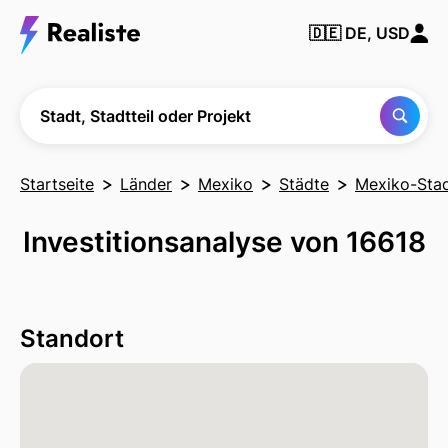
Finden Sie
🇩🇪
DE, USD
jede Stadt,
Nachbarschaft
oder jedes
Projekt
Stadt, Stadtteil oder Projekt
Startseite
Länder
Mexiko
Städte
Mexiko-Sta
Investitionsanalyse von 16618
Standort