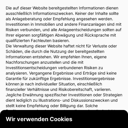
Die auf dieser Website bereitgestellten Informationen dienen
ausschließlich Informationszwecken. Keiner der Inhalte sollte
als Anlageberatung oder Empfehlung angesehen werden.
Investitionen in Immobilien und andere Finanzanlagen sind mit
Risiken verbunden, und alle Anlageentscheidungen sollten auf
Ihrer eigenen sorgfältigen Abwägung und Rücksprache mit
qualifizierten Fachleuten basieren.
Die Verwaltung dieser Website haftet nicht für Verluste oder
Schäden, die durch die Nutzung der bereitgestellten
Informationen entstehen. Wir empfehlen Ihnen, eigene
Nachforschungen anzustellen und die mit
Investitionsentscheidungen verbundenen Risiken zu
analysieren. Vergangene Ergebnisse und Erträge sind keine
Garantie für zukünftige Ergebnisse. Investitionsergebnisse
können je nach individueller Situation, einschließlich
finanzieller Verhältnisse und Risikobereitschaft, variieren.
Jegliche Erwähnung spezifischer Investitionen oder Strategien
dient lediglich zu Illustrations- und Diskussionszwecken und
stellt keine Empfehlung oder Billigung dar. Solche
Erwähnungen spiegeln nicht notwendigerweise die Ansichten
der Website-Verwaltung wider.
Wir verwenden Cookies
Wir empfehlen dringend, vor Investitionsentscheidungen einen
Finanzberater oder Rechtsanwalt zu konsultieren. Sie sind