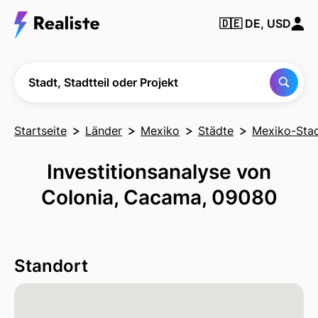
Finden Sie
🇩🇪
DE, USD
jede Stadt,
Nachbarschaft
oder jedes
Projekt
Stadt, Stadtteil oder Projekt
Startseite
Länder
Mexiko
Städte
Mexiko-Sta
Investitionsanalyse von
Colonia, Cacama, 09080
Standort