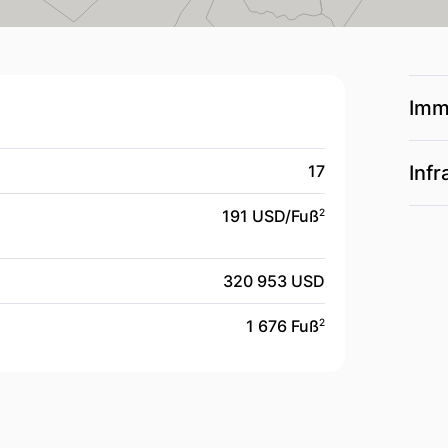
Imm
17
Infr
191 USD/
Fuß
2
320 953 USD
1 676 Fuß
2