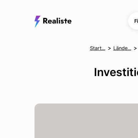
F
Start...
Lände...
Investit