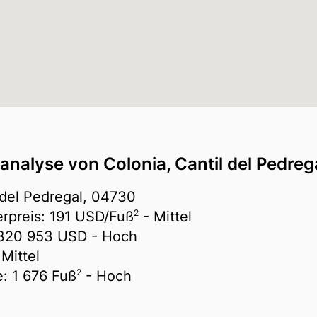
analyse von Colonia, Cantil del Pedreg
 del Pedregal, 04730
2
erpreis:
191 USD/
Fuß
- Mittel
320 953 USD
- Hoch
Mittel
2
e:
1 676 Fuß
- Hoch