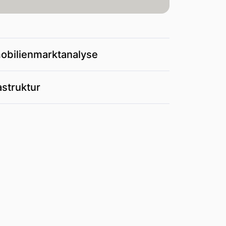
obilienmarktanalyse
astruktur