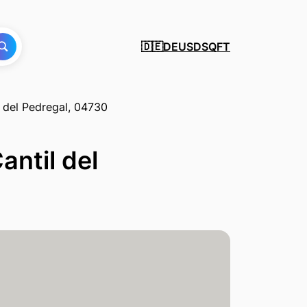
DE
USD
SQFT
🇩🇪
l del Pedregal, 04730
antil del