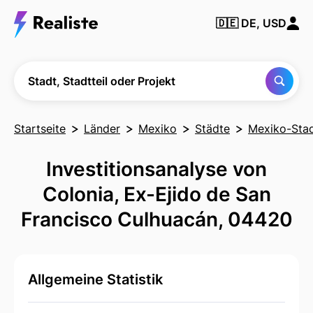
Finden Sie
🇩🇪
DE, USD
jede Stadt,
Nachbarschaft
oder jedes
Projekt
Stadt, Stadtteil oder Projekt
Startseite
Länder
Mexiko
Städte
Mexiko-Sta
Investitionsanalyse von
Colonia, Ex-Ejido de San
Francisco Culhuacán, 04420
Allgemeine Statistik