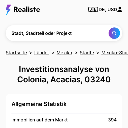
Finden Sie
🇩🇪
DE, USD
jede Stadt,
Nachbarschaft
oder jedes
Projekt
Stadt, Stadtteil oder Projekt
Startseite
Länder
Mexiko
Städte
Mexiko-Sta
Investitionsanalyse von
Colonia, Acacias, 03240
Allgemeine Statistik
Immobilien auf dem Markt
394