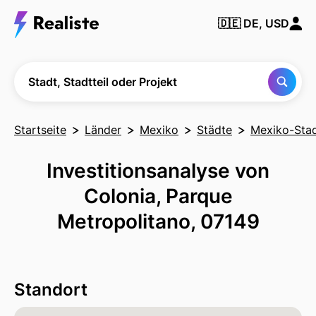
Finden Sie
🇩🇪
DE, USD
jede Stadt,
Nachbarschaft
oder jedes
Projekt
Stadt, Stadtteil oder Projekt
Startseite
Länder
Mexiko
Städte
Mexiko-Sta
Investitionsanalyse von
Colonia, Parque
Metropolitano, 07149
Standort