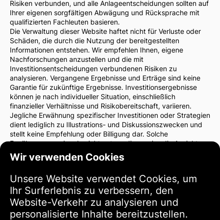
Risiken verbunden, und alle Anlageentscheidungen sollten auf
Ihrer eigenen sorgfältigen Abwägung und Rücksprache mit
qualifizierten Fachleuten basieren.
Die Verwaltung dieser Website haftet nicht für Verluste oder
Schäden, die durch die Nutzung der bereitgestellten
Informationen entstehen. Wir empfehlen Ihnen, eigene
Nachforschungen anzustellen und die mit
Investitionsentscheidungen verbundenen Risiken zu
analysieren. Vergangene Ergebnisse und Erträge sind keine
Garantie für zukünftige Ergebnisse. Investitionsergebnisse
können je nach individueller Situation, einschließlich
finanzieller Verhältnisse und Risikobereitschaft, variieren.
Jegliche Erwähnung spezifischer Investitionen oder Strategien
dient lediglich zu Illustrations- und Diskussionszwecken und
stellt keine Empfehlung oder Billigung dar. Solche
Erwähnungen spiegeln nicht notwendigerweise die Ansichten
der Website-Verwaltung wider.
Wir verwenden Cookies
Wir empfehlen dringend, vor Investitionsentscheidungen einen
Finanzberater oder Rechtsanwalt zu konsultieren. Sie sind
Unsere Website verwendet Cookies, um
allein verantwortlich für Ihre Investitionsentscheidungen und
Ihr Surferlebnis zu verbessern, den
die damit verbundenen Risiken.
Durch die Nutzung dieser Website stimmen Sie zu, dass die
Website-Verkehr zu analysieren und
Verwaltung der Website nicht für direkte oder indirekte
personalisierte Inhalte bereitzustellen.
Verluste oder Schäden haftet, die sich aus der Nutzung der