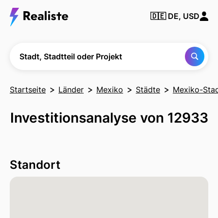
Finden Sie
🇩🇪
DE, USD
jede Stadt,
Nachbarschaft
oder jedes
Projekt
Stadt, Stadtteil oder Projekt
Startseite
Länder
Mexiko
Städte
Mexiko-Sta
Investitionsanalyse von 12933
Standort