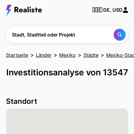
Finden Sie
🇩🇪
DE, USD
jede Stadt,
Nachbarschaft
oder jedes
Projekt
Stadt, Stadtteil oder Projekt
Startseite
Länder
Mexiko
Städte
Mexiko-Sta
Investitionsanalyse von 13547
Standort