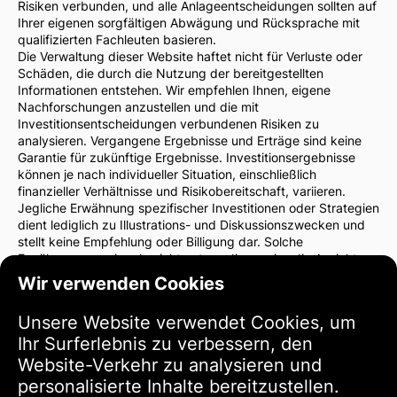
Risiken verbunden, und alle Anlageentscheidungen sollten auf
Ihrer eigenen sorgfältigen Abwägung und Rücksprache mit
qualifizierten Fachleuten basieren.
Die Verwaltung dieser Website haftet nicht für Verluste oder
Schäden, die durch die Nutzung der bereitgestellten
Informationen entstehen. Wir empfehlen Ihnen, eigene
Nachforschungen anzustellen und die mit
Investitionsentscheidungen verbundenen Risiken zu
analysieren. Vergangene Ergebnisse und Erträge sind keine
Garantie für zukünftige Ergebnisse. Investitionsergebnisse
können je nach individueller Situation, einschließlich
finanzieller Verhältnisse und Risikobereitschaft, variieren.
Jegliche Erwähnung spezifischer Investitionen oder Strategien
dient lediglich zu Illustrations- und Diskussionszwecken und
stellt keine Empfehlung oder Billigung dar. Solche
Erwähnungen spiegeln nicht notwendigerweise die Ansichten
der Website-Verwaltung wider.
Wir verwenden Cookies
Wir empfehlen dringend, vor Investitionsentscheidungen einen
Finanzberater oder Rechtsanwalt zu konsultieren. Sie sind
Unsere Website verwendet Cookies, um
allein verantwortlich für Ihre Investitionsentscheidungen und
Ihr Surferlebnis zu verbessern, den
die damit verbundenen Risiken.
Durch die Nutzung dieser Website stimmen Sie zu, dass die
Website-Verkehr zu analysieren und
Verwaltung der Website nicht für direkte oder indirekte
personalisierte Inhalte bereitzustellen.
Verluste oder Schäden haftet, die sich aus der Nutzung der