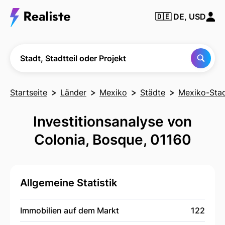
Finden Sie
🇩🇪
DE, USD
jede Stadt,
Nachbarschaft
oder jedes
Projekt
Stadt, Stadtteil oder Projekt
Startseite
Länder
Mexiko
Städte
Mexiko-Sta
Investitionsanalyse von
Colonia, Bosque, 01160
Allgemeine Statistik
Immobilien auf dem Markt
122