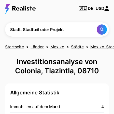
Finden Sie
🇩🇪
DE, USD
jede Stadt,
Nachbarschaft
oder jedes
Projekt
Stadt, Stadtteil oder Projekt
Startseite
Länder
Mexiko
Städte
Mexiko-Sta
Investitionsanalyse von
Colonia, Tlazintla, 08710
Allgemeine Statistik
Immobilien auf dem Markt
4