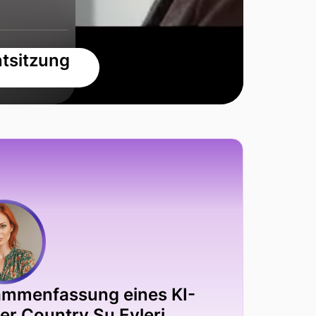
tsitzung
sammenfassung eines KI-
r Country Su Evleri