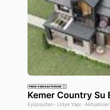
PREIS VOM BAUTRÄGER
?
Kemer Country Su E
Eyüpsultan ·
Lidya Yapı
· Aktualisie