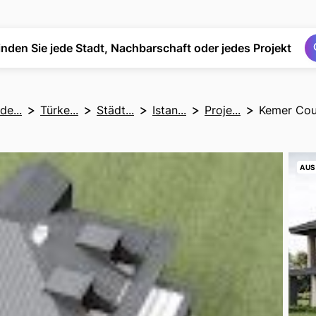
Suchen
Suchen
inden Sie jede Stadt, Nachbarschaft oder jedes Projekt
de...
Türke...
Städt...
Istan...
Proje...
Kemer Coun
AUS