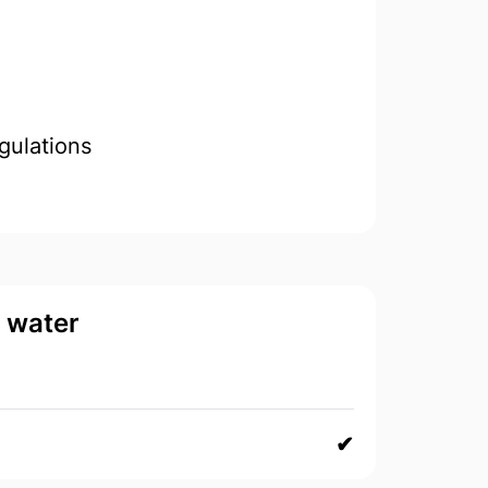
gulations
d water
✔