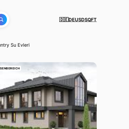
DE
USD
SQFT
🇩🇪
try Su Evleri
SENBEREICH