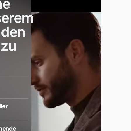
ne
serem
 den
 zu
ler
chende