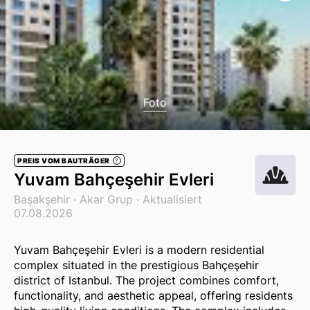
Foto
PREIS VOM BAUTRÄGER
?
Yuvam Bahçeşehir Evleri
Başakşehir ·
Akar Grup
· Aktualisiert
07.08.2026
Yuvam Bahçeşehir Evleri is a modern residential
complex situated in the prestigious Bahçeşehir
district of Istanbul. The project combines comfort,
functionality, and aesthetic appeal, offering residents