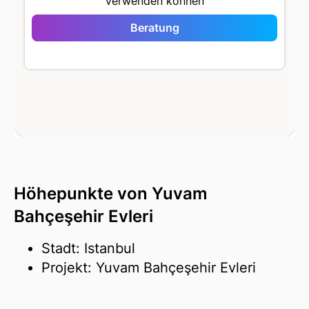
verwenden können
Yuvam Bahçeşehir
Evleri
Beratung
Höhepunkte von Yuvam
Bahçeşehir Evleri
Stadt: Istanbul
Projekt: Yuvam Bahçeşehir Evleri