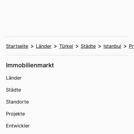
Startseite
Länder
Türkei
Städte
Istanbul
Pr
Immobilienmarkt
Länder
Städte
Standorte
Projekte
Entwickler