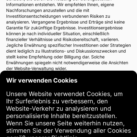
Informationen entstehen. Wir empfehlen Ihnen, eigene
Nachforschungen anzustellen und die mit
Investitionsentscheidungen verbundenen Risiken zu
analysieren. Vergangene Ergebnisse und Erträge sind keine
Garantie für zukünftige Ergebnisse. Investitionsergebnisse
können je nach individueller Situation, einschließlich
finanzieller Verhältnisse und Risikobereitschaft, variieren.
Jegliche Erwähnung spezifischer Investitionen oder Strategien
dient lediglich zu Illustrations- und Diskussionszwecken und
stellt keine Empfehlung oder Billigung dar. Solche
Erwähnungen spiegeln nicht notwendigerweise die Ansichten
der Website-Verwaltung wider.
Wir empfehlen dringend, vor Investitionsentscheidungen einen
Wir verwenden Cookies
Finanzberater oder Rechtsanwalt zu konsultieren. Sie sind
allein verantwortlich für Ihre Investitionsentscheidungen und
die damit verbundenen Risiken.
Unsere Website verwendet Cookies, um
Durch die Nutzung dieser Website stimmen Sie zu, dass die
Ihr Surferlebnis zu verbessern, den
Verwaltung der Website nicht für direkte oder indirekte
Website-Verkehr zu analysieren und
Verluste oder Schäden haftet, die sich aus der Nutzung der
bereitgestellten Informationen ergeben.
personalisierte Inhalte bereitzustellen.
Bitte seien Sie vorsichtig und umsichtig bei
Wenn Sie unsere Seite weiterhin nutzen,
Investitionsentscheidungen.
stimmen Sie der Verwendung aller Cookies