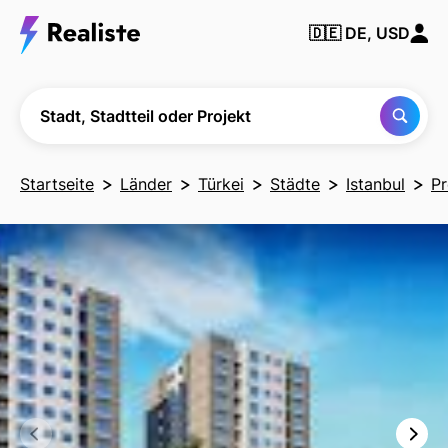
Finden Sie
🇩🇪
DE, USD
jede Stadt,
Nachbarschaft
oder jedes
Projekt
Stadt, Stadtteil oder Projekt
Startseite
Länder
Türkei
Städte
Istanbul
Pr