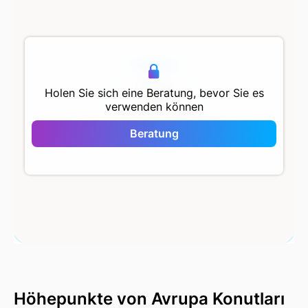
500 m
Holen Sie sich eine Beratung, bevor Sie es
verwenden können
Avrupa Konutları
Saklıvadi
Beratung
Höhepunkte von Avrupa Konutları