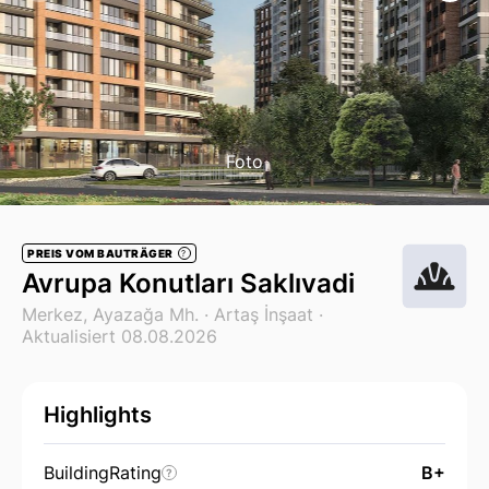
Foto
PREIS VOM BAUTRÄGER
?
Avrupa Konutları Saklıvadi
Merkez, Ayazağa Mh. ·
Artaş İnşaat
·
Aktualisiert 08.08.2026
Highlights
BuildingRating
B+
?