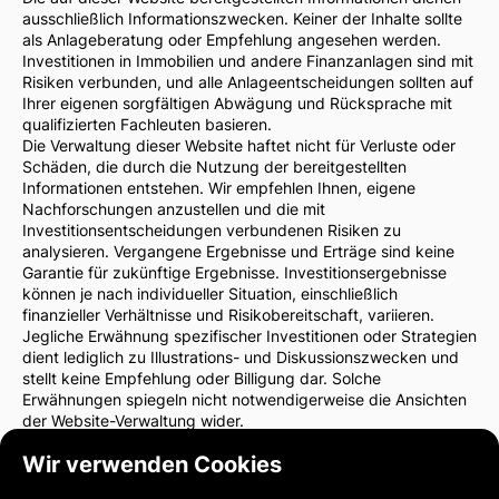
ausschließlich Informationszwecken. Keiner der Inhalte sollte
als Anlageberatung oder Empfehlung angesehen werden.
Investitionen in Immobilien und andere Finanzanlagen sind mit
Risiken verbunden, und alle Anlageentscheidungen sollten auf
Ihrer eigenen sorgfältigen Abwägung und Rücksprache mit
qualifizierten Fachleuten basieren.
Die Verwaltung dieser Website haftet nicht für Verluste oder
Schäden, die durch die Nutzung der bereitgestellten
Informationen entstehen. Wir empfehlen Ihnen, eigene
Nachforschungen anzustellen und die mit
Investitionsentscheidungen verbundenen Risiken zu
analysieren. Vergangene Ergebnisse und Erträge sind keine
Garantie für zukünftige Ergebnisse. Investitionsergebnisse
können je nach individueller Situation, einschließlich
finanzieller Verhältnisse und Risikobereitschaft, variieren.
Jegliche Erwähnung spezifischer Investitionen oder Strategien
dient lediglich zu Illustrations- und Diskussionszwecken und
stellt keine Empfehlung oder Billigung dar. Solche
Erwähnungen spiegeln nicht notwendigerweise die Ansichten
der Website-Verwaltung wider.
Wir empfehlen dringend, vor Investitionsentscheidungen einen
Wir verwenden Cookies
Finanzberater oder Rechtsanwalt zu konsultieren. Sie sind
allein verantwortlich für Ihre Investitionsentscheidungen und