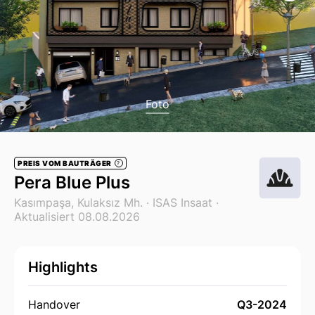
Foto
PREIS VOM BAUTRÄGER
?
Pera Blue Plus
Kasımpaşa, Kulaksız Mh. ·
ISAS Insaat
·
Aktualisiert 08.08.2026
Highlights
Handover
Q3-2024