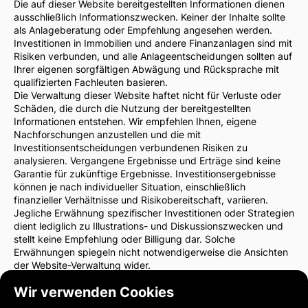
Die auf dieser Website bereitgestellten Informationen dienen
ausschließlich Informationszwecken. Keiner der Inhalte sollte
als Anlageberatung oder Empfehlung angesehen werden.
Investitionen in Immobilien und andere Finanzanlagen sind mit
Risiken verbunden, und alle Anlageentscheidungen sollten auf
Ihrer eigenen sorgfältigen Abwägung und Rücksprache mit
qualifizierten Fachleuten basieren.
Die Verwaltung dieser Website haftet nicht für Verluste oder
Schäden, die durch die Nutzung der bereitgestellten
Informationen entstehen. Wir empfehlen Ihnen, eigene
Nachforschungen anzustellen und die mit
Investitionsentscheidungen verbundenen Risiken zu
analysieren. Vergangene Ergebnisse und Erträge sind keine
Garantie für zukünftige Ergebnisse. Investitionsergebnisse
können je nach individueller Situation, einschließlich
finanzieller Verhältnisse und Risikobereitschaft, variieren.
Jegliche Erwähnung spezifischer Investitionen oder Strategien
dient lediglich zu Illustrations- und Diskussionszwecken und
stellt keine Empfehlung oder Billigung dar. Solche
Erwähnungen spiegeln nicht notwendigerweise die Ansichten
der Website-Verwaltung wider.
Wir empfehlen dringend, vor Investitionsentscheidungen einen
Wir verwenden Cookies
Finanzberater oder Rechtsanwalt zu konsultieren. Sie sind
allein verantwortlich für Ihre Investitionsentscheidungen und